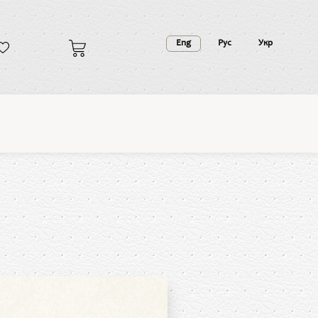
Eng
Рус
Укр