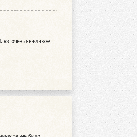
Плюс очень вежливое
минусов -не было