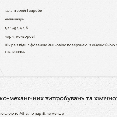
галантерейні вироби
напівшкіри
1,2-1,4; 1,4-1,6
чорні, кольорові
Шкіра з підшліфованою лицьовою поверхнею, з емульсійною
тисненням.
ко-механічних випробувань та хімічног
го слою 10 МПа, по партії, не менше