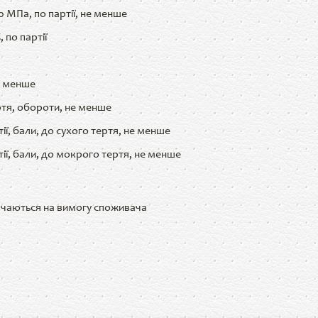
0 МПа, по партії, не менше
 по партії
е менше
ртя, обороти, не менше
ії, бали, до сухого тертя, не менше
тії, бали, до мокрого тертя, не менше
ачаються на вимогу споживача