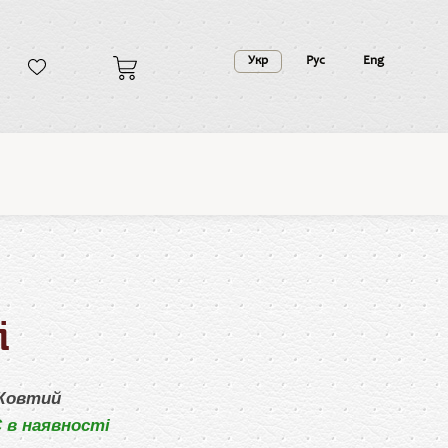
Укр
Рус
Eng
і
Жовтий
 в наявності