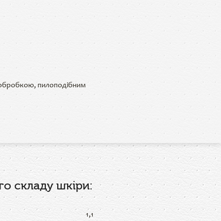
 обробкою, пилоподібним
о складу шкіри:
1,1