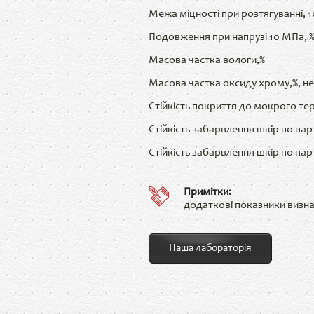
Межа міцності при розтягуванні, 1
Подовження при напрузі 10 МПа, %,
Масова частка вологи,%
Масова частка оксиду хрому,%, н
Стійкість покриття до мокрого те
Стійкість забарвлення шкір по парт
Стійкість забарвлення шкір по пар
Примітки:
додаткові показники визн
Наша лабораторія