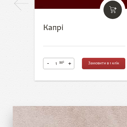
Капрі
м
2
-
+
Замовити в 1 клік