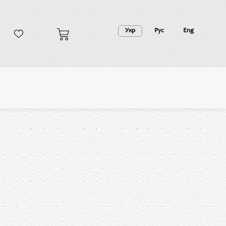
Укр
Рус
Eng